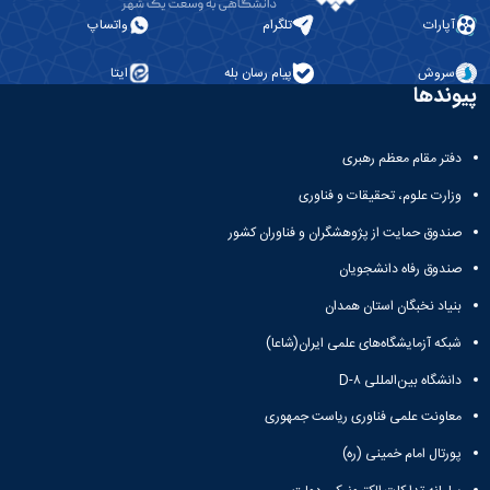
آپارات
تلگرام
واتساپ
سروش
پیام رسان بله
ایتا
پیوندها
دفتر مقام معظم رهبری
وزارت علوم، تحقیقات و فناوری
صندوق حمایت از پژوهشگران و فناوران کشور
صندوق رفاه دانشجویان
بنیاد نخبگان استان همدان
شبکه آزمایشگاه‌های علمی ایران(شاعا)
دانشگاه بین‌المللی D-۸
معاونت علمی فناوری ریاست جمهوری
پورتال امام خمینی (ره)