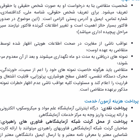
شخصیت متقاضی بنا به درخواست او به صورت شخص حقیقی یا حقوقی
تعریف می­شود. برای تعریف شخص حقوقی، شناسه ملی، کداقتصادی،
شماره تماس، ایمیل و آدرس پستی الزامی است. (این موضوع در صدور
فاکتور بسیار حائز اهمیت است و تغییر اطلاعات گیرنده فاکتور نیازمند سیر
مراحل پیچیده اداری می­باشد)؛
عواقب ناشی از مغایرت در صحت اطلاعات هویتی اظهار شده توسط
متقاضی به عهده اوست؛
نمونه­ های دریافتی به مدت دو ماه نگهداری می­شوند و بعد از آن معدوم می­
شوند؛
متقاضی باید هرگونه خاصیت نمونه­ های خود را اعم از سمیت، خورندگی،
محرک دستگاه تنفسی، کاهش سطح هوشیاری، پرتوزایی، قابلیت اشتعال و
فراریت را اعلام کند و مسئولیت کلیه عواقب ناشی عدم اظهار خطرات نمونه
مذکور برعهده متقاضی است.
پرداخت هزینه آزمون/ خدمت
پرداخت نقدی:
​​​​​​​ درگاه اینترنتی آزمایشگاه علم مواد و میکروسکوپ الکترونی
و ارائه پرینت واریز وجه به مرکز خدمات آزمایشگاهی.
پرداخت از محل گرنت شبکه آزمایشگاهی فناوری های راهبردی:
صاحبان گرنت شبکه آزمایشگاهی فناوری­های راهبردی می­توانند با ارائه کارت
شناسایی معتبر یا معرفی­ نامه معتبر و یا ارسال ایمیل دانشگاهی معتبر از