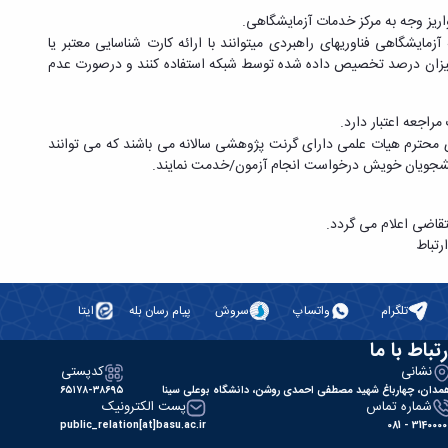
نت واریز وجه به مرکز خدمات آزمایشگاهی.
ایشگاهی فناوری­های راهبردی می­توانند با ارائه کارت شناسایی معتبر یا
با میزان درصد تخصیص داده شده توسط شبکه استفاده کنند و درصورت عدم
مراجعه اعتبار دارد.
محترم هیات علمی دارای گرنت پژوهشی سالانه می باشند که می توانند
 دانشجویان خویش درخواست انجام آزمون/خدمت نمایند.
متقاضی اعلام می گردد.
رتباط
تلگرام
واتساپ
سروش
پیام رسان بله
ایتا
رتباط با ما
نشانی
کدپستی
مدان، چهارباغ شهید مصطفی احمدی روشن، دانشگاه بوعلی سینا
۶۵۱۷۸-۳۸۶۹۵
شماره تماس
پست الکترونیک
public_relation[at]basu.ac.ir
31400000 - 0