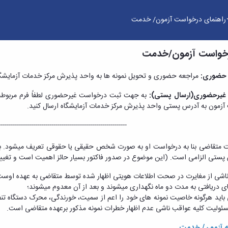
راهنمای درخواست آزمون/ خدمت
رخواست آزمون/خدمت
واد و میکروسکوپ الکترونی
 حضوری:
مراجعه حضوری و تحویل نمونه ها به واحد پذیرش مرکز خدمات آزمایشگاه (شنبه تا چهار
 غیرحضوری(ارسال پستی):
به جهت ثبت درخواست غیرحضوری لطفاً فرم مربوطه را
آزمون به آدرس پستی واحد پذیرش مرکز خدمات آزمایشگاه ارسال کنید.
---------------------------------------------------------------
تقاضی بنا به درخواست او به صورت شخص حقیقی یا حقوقی تعریف می­شود. بر
پستی الزامی است. (این موضوع در صدور فاکتور بسیار حائز اهمیت است و تغییر اطل
اشی از مغایرت در صحت اطلاعات هویتی اظهار شده توسط متقاضی به عهده اوست
ای دریافتی به مدت دو ماه نگهداری می­شوند و بعد از آن معدوم می­شوند؛
باید هرگونه خاصیت نمونه­ های خود را اعم از سمیت، خورندگی، محرک دستگاه تن
سئولیت کلیه عواقب ناشی عدم اظهار خطرات نمونه مذکور برعهده متقاضی است.
 آزمون/ خدمت