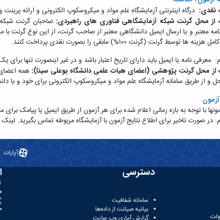
 نقدی:
​​​​​​​ درگاه اینترنتی آزمایشگاه علم مواد و میکروسکوپ الکترونی و ارائه پری
از محل گرنت شبکه آزمایشگاهی فناوری های راهبردی:
صاحبان گرنت شبکه آزم
نامه معتبر و یا ارسال ایمیل دانشگاهی معتبر از صاحب گرنت، از این نوع گرنت 
ه ها توسط گرنت (گرنت ۱۰۰%) مابقی را بصورت نقدی پرداخت کنند.
: معرفی ­نامه یا ایمیل باید دارای تاریخ اعتبار باشد و در غیر اینصورت تنها برای یک 
از محل گرنت پژوهشی (اعضای هیات علمی دانشگاه بوعلی سینا):
همه اعضای 
حل و از طریق سامانه آزمایشگاه علم مواد و میکروسکوپ الکترونی برای خود و یا
آزمون
مونها با توجه به بازه زمانی اعلام شده برای هر آزمون از طریق ایمیل یا پیامک برای 
م: در صورت تاخیر برای اطلاع نتایج آزمون با آزمایشگاه مربوطه تماس بگیرید. لینک ا
آپارات
دسترسی
ا
ه
سامانه شفافیت
بیانیه صیانت از داده‌ها
81
ولت
گزارش آماری وب‌ سایت