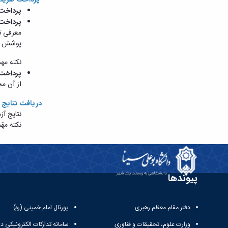
پرداخت
پرداخت 
معرفی­ 
پوشش کامل هزین
نکته مهم
پرداخت 
از آن م
دریافت نتایج 
نتایج آز
نکته مهّ
پیوندها
دفتر مقام معظم رهبری
پورتال امام خمینی (ره)
وزارت علوم، تحقیقات و فناوری
سامانه تدارکات الکترونیکی د